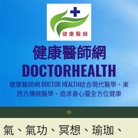
跳
至
主
要
內
容
健康醫師網
DOCTORHEALTH
健康醫師網 DOCTOR HEALTH結合現代醫學、東
西方傳統醫學、追求身心靈全方位健康
氣、氣功、冥想、瑜珈、