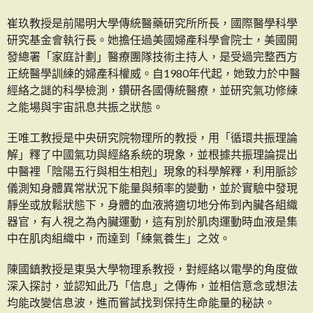
崔玖教授是前陽明大學傳統醫藥研究所所長，國際醫學科學
研究基金會執行長。她擔任過美國婦產科學會院士，美國開
發總署「家庭計劃」醫療團隊技術主持人，是受過完整西方
正統醫學訓練的婦產科權威。自1980年代起，她致力於中醫
經絡之謎的科學檢測，鑽研各國傳統醫療，並研究氣功修練
之能場與宇宙訊息共振之狀態。
王唯工教授是中央研究院物理所的教授，用「循環共振理論
解」釋了中國氣功與經絡系統的現象，並根據共振理論提出
中醫裡「陰陽五行與相生相剋」現象的科學解釋，利用脈診
儀測知身體異常狀況下能量與頻率的變動，並於實驗中發現
靜坐或放鬆狀態下，身體的血液將適切地分佈到內臟各組織
器官，有人視之為內臟運動，這有別於肌肉運動時血液是集
中在肌肉組織中，而達到「練氣養生」之效。
陳國鎮教授是東吳大學物理系教授，對經絡以電學的角度做
深入探討，並認知此乃「信息」之傳佈，並相信意念或想法
均能改變信息波，進而嘗試找到保持生命能量的秘訣。