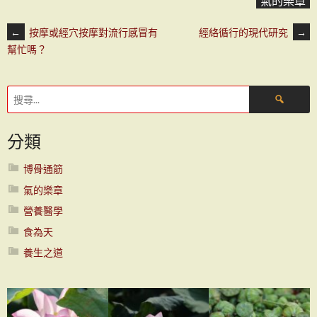
氣的樂章
文
←
按摩或經穴按摩對流行感冒有
經絡循行的現代研究
→
幫忙嗎？
章
搜
導
尋
關
分類
鍵
覽
字:
博骨通筋
氣的樂章
營養醫學
食為天
養生之道