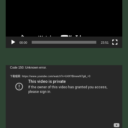
放
器
00:00
23:51
視
Code 150: Unknown error.
訊
下載檔案: https://www.youtube.com/watch?v=U4XYBmewN7g&_=3
播
放
器