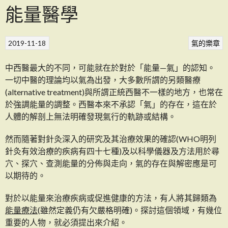
能量醫學
2019-11-18
氣的樂章
中西醫最大的不同，可能就在於對於「能量—氣」的認知。
一切中醫的理論均以氣為出發，大多數所謂的另類醫療
(alternative treatment)與所謂正統西醫不一樣的地方，也常在
於強調能量的調整。西醫本來不承認「氣」的存在，這在於
人體的解剖上無法明確發現氣行的軌跡或結構。
然而隨著對針灸深入的研究及其治療效果的確認(WHO明列
針灸有效治療的疾病有四十七種)及以科學儀器及方法用於尋
穴、探穴、查測能量的分佈與走向，氣的存在與解密應是可
以期待的。
對於以能量來治療疾病或促進健康的方法，有人將其歸類為
能量療法
(雖然定義仍有欠嚴格明確)。探討這個領域，有幾位
重要的人物，就必須提出來介紹。