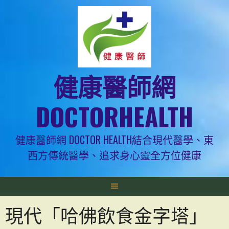
跳
至
主
要
內
容
健康醫師網
DOCTORHEALTH
健康醫師網 DOCTOR HEALTH結合現代醫學、東
西方傳統醫學、追求身心靈全方位健康
現代「哈佛飲食金字塔」