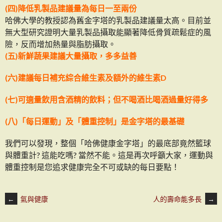
(四)降低乳製品建議量為每日一至兩份
哈佛大學的教授認為舊金字塔的乳製品建議量太高。目前並
無大型研究證明大量乳製品攝取能顯著降低骨質疏鬆症的風
險，反而增加熱量與脂肪攝取。
(五)新鮮蔬果建議大量攝取，多多益善
(六)建議每日補充綜合維生素及額外的維生素D
(七)可適量飲用含酒精的飲料；但不喝酒比喝酒過量好得多
(八)「每日運動」及「體重控制」是金字塔的最基礎
我們可以發現，整個「哈佛健康金字塔」的最底部竟然籃球
與體重計? 這能吃嗎? 當然不能。這是再次呼籲大家，運動與
體重控制是您追求健康完全不可或缺的每日要點！
文
←
氣與健康
人的壽命能多長
→