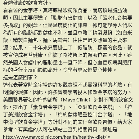
身體健康的飲食方針。
看看舊的金字塔，其塔底是澱粉類食品，而塔頂是脂肪油
類，因此主要傳達了「脂肪有害健康」以及「碳水化合物要
多攝取」的觀念。但是過度簡化的訊息，卻可能誤導人們以
為所有的脂肪都對健康不利，並且忽略了精製澱粉（如白米
飯、精製白麵包、麵、馬鈴薯）往往是過多熱量的主要來
源。結果，二十年來只要掛上了「低脂肪」標簽的食品，就
被宣傳成有益健康，佔據了食物架上的顯著位置。因此，雖
然美國人食譜中的脂肪量也一直下降，但心血管疾病與肥胖
症的盛行率反而節節高升，令學者專家們憂心忡忡。
這是怎麼回事？
這代表著當時金字塔的許多觀念經不起實證科學的考驗，有
明顯的瑕疵。因此，許多營養學者投入修改金字塔的努力。
美國醫界著名的梅約診所（Mayo Clinic）針對不同的飲食文
化，提出了「素食者金字塔」、「亞洲飲食金字塔」、「拉
丁美洲飲食金字塔」、「梅約健康體重控制金字塔」、「地
中海型飲食金字塔」等針對不同的文化與飲食習慣，給大家
參考。有興趣的人可在網站上查到相關資料，網址是
http://www.mayoclinic.com/health/healthy-diet/。