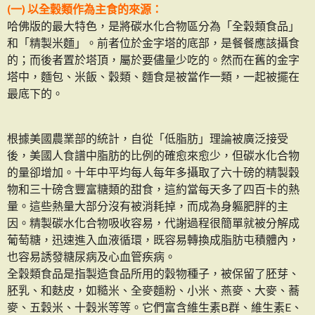
(一) 以全穀類作為主食的來源：
哈佛版的最大特色，是將碳水化合物區分為「全穀類食品」
和「精製米麵」。前者位於金字塔的底部，是餐餐應該攝食
的；而後者置於塔頂，屬於要儘量少吃的。然而在舊的金字
塔中，麵包、米飯、穀類、麵食是被當作一類，一起被擺在
最底下的。
根據美國農業部的統計，自從「低脂肪」理論被廣泛接受
後，美國人食譜中脂肪的比例的確愈來愈少，但碳水化合物
的量卻增加。十年中平均每人每年多攝取了六十磅的精製穀
物和三十磅含豐富糖類的甜食，這約當每天多了四百卡的熱
量。這些熱量大部分沒有被消耗掉，而成為身軀肥胖的主
因。精製碳水化合物吸收容易，代謝過程很簡單就被分解成
葡萄糖，迅速進入血液循環，既容易轉換成脂肪屯積體內，
也容易誘發糖尿病及心血管疾病。
全穀類食品是指製造食品所用的穀物種子，被保留了胚芽、
胚乳、和麩皮，如糙米、全麥麵粉、小米、燕麥、大麥、蕎
麥、五穀米、十穀米等等。它們富含維生素B群、維生素E、