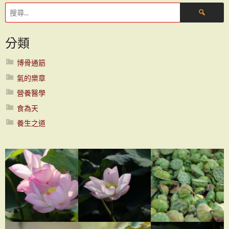
章
搜
尋
導
關
分類
鍵
字:
覽
博骨通筋
氣的樂章
營養醫學
食為天
養生之道