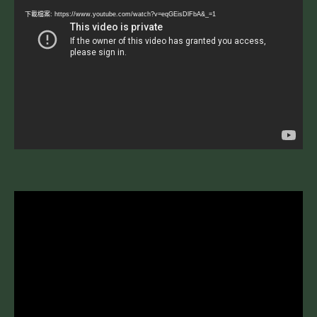
訊
下載檔案: https://www.youtube.com/watch?v=eqGEisDlFbA&_=1
播
放
器
視
訊
播
放
器