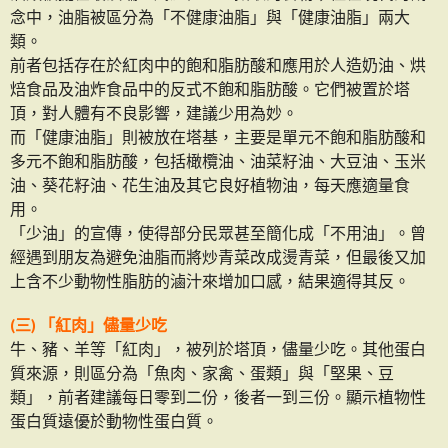
念中，油脂被區分為「不健康油脂」與「健康油脂」兩大
類。
前者包括存在於紅肉中的飽和脂肪酸和應用於人造奶油、烘
焙食品及油炸食品中的反式不飽和脂肪酸。它們被置於塔
頂，對人體有不良影響，建議少用為妙。
而「健康油脂」則被放在塔基，主要是單元不飽和脂肪酸和
多元不飽和脂肪酸，包括橄欖油、油菜籽油、大豆油、玉米
油、葵花籽油、花生油及其它良好植物油，每天應適量食
用。
「少油」的宣傳，使得部分民眾甚至簡化成「不用油」。曾
經遇到朋友為避免油脂而將炒青菜改成燙青菜，但最後又加
上含不少動物性脂肪的滷汁來增加口感，結果適得其反。
(三) 「紅肉」儘量少吃
牛、豬、羊等「紅肉」，被列於塔頂，儘量少吃。其他蛋白
質來源，則區分為「魚肉、家禽、蛋類」與「堅果、豆
類」，前者建議每日零到二份，後者一到三份。顯示植物性
蛋白質遠優於動物性蛋白質。