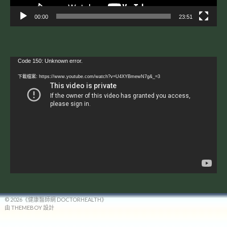
00:00
23:51
視
Code 150: Unknown error.
訊
下載檔案: https://www.youtube.com/watch?v=U4XYBmewN7g&_=3
播
放
器
© 2026《健康醫師網 DOCTORHEALTH》
由 THEMEBOY 設計