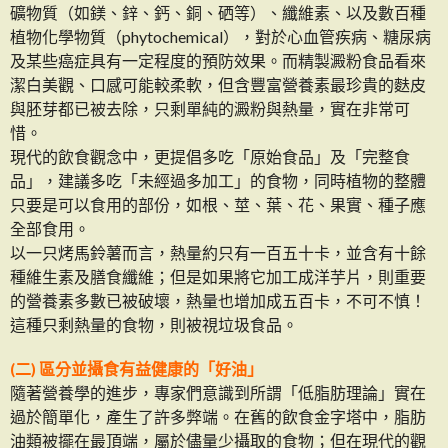
礦物質（如鎂、鋅、鈣、銅、硒等）、纖維素、以及數百種
植物化學物質（phytochemical），對於心血管疾病、糖尿病
及某些癌症具有一定程度的預防效果。而精製澱粉食品看來
潔白美觀、口感可能較柔軟，但含豐富營養素最珍貴的麩皮
與胚芽都已被去除，只剩單純的澱粉與熱量，實在非常可
惜。
現代的飲食觀念中，更提倡多吃「原始食品」及「完整食
品」，建議多吃「未經過多加工」的食物，同時植物的整體
只要是可以食用的部份，如根、莖、葉、花、果實、種子應
全部食用。
以一只烤馬鈴薯而言，熱量約只有一百五十卡，並含有十餘
種維生素及膳食纖維；但是如果將它加工成洋芋片，則重要
的營養素多數已被破壞，熱量也增加成五百卡，不可不慎！
這種只剩熱量的食物，則被視垃圾食品。
(二) 區分並攝食有益健康的「好油」
隨著營養學的進步，專家們意識到所謂「低脂肪理論」實在
過於簡單化，產生了許多弊端。在舊的飲食金字塔中，脂肪
油類被擺在最頂端，屬於儘量少攝取的食物；但在現代的觀