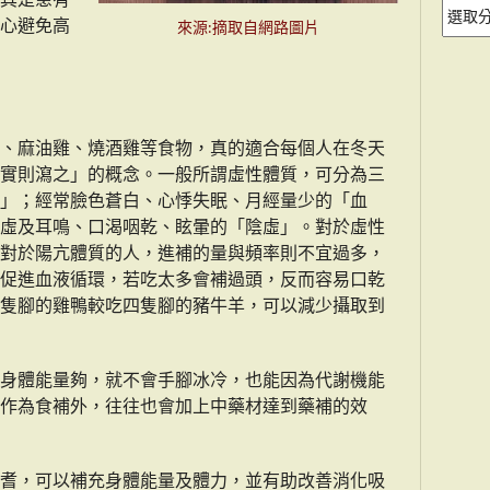
分
心避免高
來源:摘取自網路圖片
類
、麻油雞、燒酒雞等食物，真的適合每個人在冬天
實則瀉之」的概念。一般所謂虛性體質，可分為三
」；經常臉色蒼白、心悸失眠、月經量少的「血
虛及耳鳴、口渴咽乾、眩暈的「陰虛」。對於虛性
對於陽亢體質的人，進補的量與頻率則不宜過多，
促進血液循環，若吃太多會補過頭，反而容易口乾
隻腳的雞鴨較吃四隻腳的豬牛羊，可以減少攝取到
身體能量夠，就不會手腳冰冷，也能因為代謝機能
作為食補外，往往也會加上中藥材達到藥補的效
耆，可以補充身體能量及體力，並有助改善消化吸