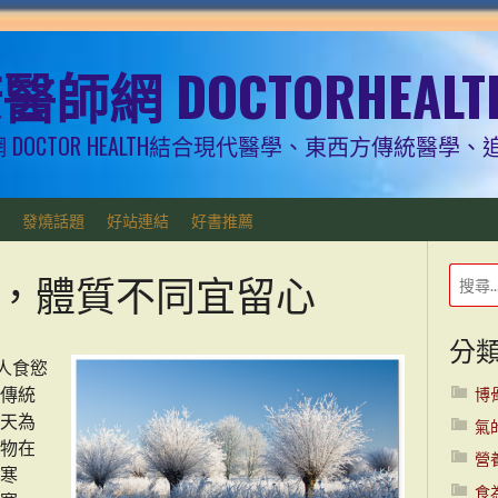
師網 DOCTORHEALT
 DOCTOR HEALTH結合現代醫學、東西方傳統醫
發燒話題
好站連結
好書推薦
，體質不同宜留心
分
人食慾
傳統
博
天為
氣
物在
營
寒
食