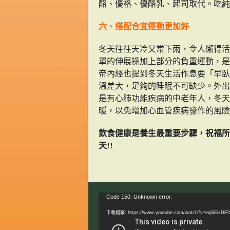
酪、優格、優酪乳、起司取代。吃純
六、搭配合宜運動更加好
冬天往往天冷又常下雨，令人懶得活
單的伸展操加上部分的負重運動，是
帝內經也提到冬天生活作息要「早臥
溫差大，足夠的睡眠不可缺少。外出
是有心肺功能疾病的中老年人，冬天
暖，以免增加心血管疾病發作的風險
飲食健康是養生最重要步驟，祝福所
天!!
視
Code 150: Unknown error.
訊
下載檔案: https://www.youtube.com/watch?v=eqGEisDlF
播
放