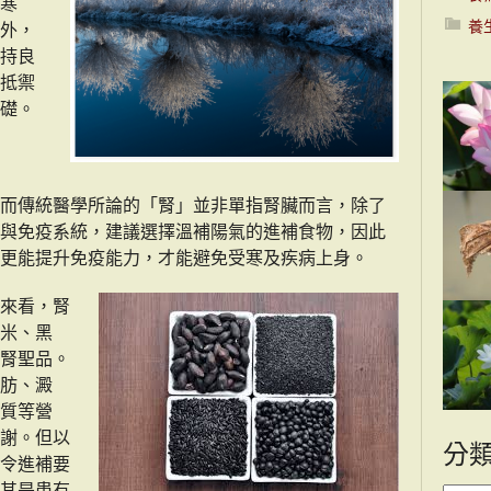
寒
養
外，
持良
抵禦
礎。
而傳統醫學所論的「腎」並非單指腎臟而言，除了
與免疫系統，建議選擇溫補陽氣的進補食物，因此
更能提升免疫能力，才能避免受寒及疾病上身。
來看，腎
米、黑
腎聖品。
肪、澱
質等營
謝。但以
分
令進補要
其是患有