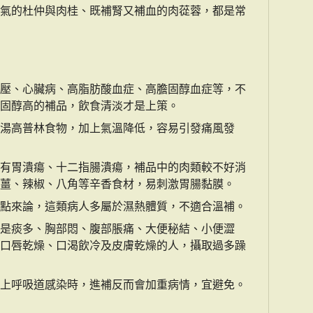
氣的杜仲與肉桂、既補腎又補血的肉蓯蓉，都是常
壓、心臟病、高脂肪酸血症、高膽固醇血症等，不
固醇高的補品，飲食清淡才是上策。
湯高普林食物，加上氣溫降低，容易引發痛風發
有胃潰瘍、十二指腸潰瘍，補品中的肉類較不好消
薑、辣椒、八角等辛香食材，易刺激胃腸黏膜。
點來論，這類病人多屬於濕熱體質，不適合溫補。
是痰多、胸部悶、腹部脹痛、大便秘結、小便澀
口唇乾燥、口渴飲冷及皮膚乾燥的人，攝取過多躁
上呼吸道感染時，進補反而會加重病情，宜避免。