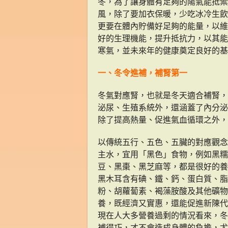
冬，為了讓身體有足夠的陽氣能抵禦
風，除了要加衣保暖，少吃冰冷生飲
更要在體內貯備好足夠的能量，以維
好的生理機能，提升抵抗力，以其能
寒氣，並未來年的健康奠定良好的基
一、冬令進補，補腎第一
冬氣對應腎，也就是冬天適合補腎，
泌尿、生殖系統外，還涵蓋了內分泌
除了提高熱量、促進氣血循環之外，
以傳統五行、五色、五臟的對應觀念
主水，宜用「黑色」食物，例如黑糯
豆、黑棗、黑芝麻等，都是很好的養
黑木耳含有碘、鐵、鈣、蛋白質、脂
粉、胡蘿蔔素、褐藻胺酸及其他礦物
養，既經濟又實惠，還能促進新陳代
現在人大多營養過剩的情況看來，冬
補得巧，才不會造成身體的負擔，尤