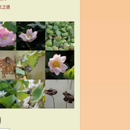
生之道
類