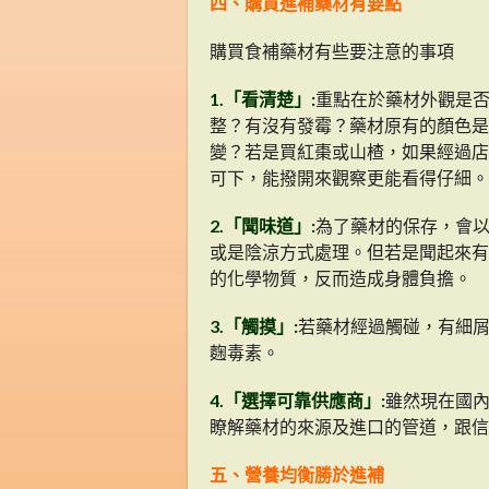
四、購買進補藥材有要點
購買食補藥材有些要注意的事項
1.「看清楚」:
重點在於藥材外觀是
整？有沒有發霉？藥材原有的顏色是
變？若是買紅棗或山楂，如果經過店
可下，能撥開來觀察更能看得仔細。
2.「聞味道」:
為了藥材的保存，會
或是陰涼方式處理。但若是聞起來有
的化學物質，反而造成身體負擔。
3.「觸摸」:
若藥材經過觸碰，有細
麴毒素。
4.「選擇可靠供應商」:
雖然現在國
瞭解藥材的來源及進口的管道，跟信
五、營養均衡勝於進補