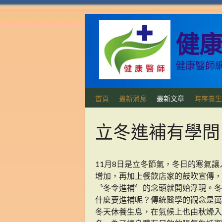
跳
至
主
健康醫
要
內
健康醫師網
容
首頁
最新消息
最新文章
時序養生
立冬進補有學問
11月8日是立冬節氣，冬日的寒氣讓
增加，再加上餐飲店家的鼓吹宣傳，
〝冬令進補〞的念頭就開始浮現。冬
什麼要進補呢？傳統醫學的觀念是萬
冬天休養生息，在氣候上也由秋燥入