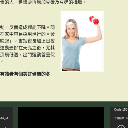
素的人，建議要再增加豆漿及豆奶的攝取。
動，反而造成體能下降。簡
在家中容易採用進行的。黃
晚起」，晝短夜長加上日夜
運動最好在天亮之後，尤其
清晨低溫，出門運動首重保
。
有讀者有個美好健康的冬
視
視
Code 150:
訊
訊
bA&_=1
下載檔案: htt
播
播
放
放