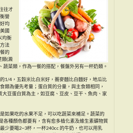
往往才
衡營
好均
美國
，以均衡
方法
餐的
類(澱
類、蔬菜類，作為一餐的搭配，餐盤外另有一杯奶類。
的1/4，五穀米比白米好，蕎麥麵比白麵好，地瓜比
食類為優先考量；蛋白質的分量，與主食類相同，
優質大豆蛋白質為主，如豆腐、豆皮、豆干、魚肉、家
是如果吃的水果不足，可以吃蔬菜來補足。蔬菜的
就是各種顏色都要有，含有愈多植化素及維生素礦物質
少要喝2~3杯，一杯240cc 的牛奶，也可以用乳