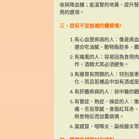
收與降血糖；能溫腎的地黃、提升腎
用的選項。
三、您有不宜進補的體質嗎?
有心血管疾病的人：像是高血
適合吃油膩、動物脂肪多、膽
有痛風的人：容易因為食用肉
作，酒類尤其必須避免。
有腸胃有問題的人：特別是患
化，而且若補品中加有酒或是
有肝膽疾病的人：就中醫的觀
有實症、熱症、燥症的人：像
痛、舌苔厚膩、會面紅耳赤、
熱食物反而加重病情。
當感冒、咽喉炎、扁桃腺炎等