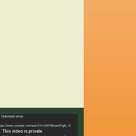
 Unknown error.
ps://www.youtube.com/watch?v=U4XYBmewN7g&_=3