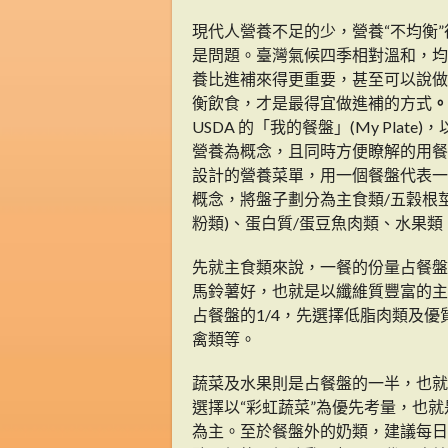
現代人營養不足的少，營養“不均衡”
是問題。臺灣氣候四季相對溫和，均
養比進補來得更重要，甚至可以說做
衡飲食，才是最得宜做進補的方式
。
USDA 的「我的餐盤」(My Plate)
營養為概念，且同時方便瞭解的用餐
設計的營養菜單，用一個餐盤代表一
概念，將盤子劃分為主食類/五穀根莖
粉類)、蛋白質/蛋豆魚肉類、水果
先就主食類來說，一餐的份量占餐盤
馬鈴薯好，也就是以纖維質豐富的主
占餐盤的1/4，先選擇低脂肉類及
禽類等。
蔬菜及水果則是占餐盤的一半，也就
選擇以“彩虹蔬菜”為優先考量，也
為主。至於餐盤外的奶類，建議每日最