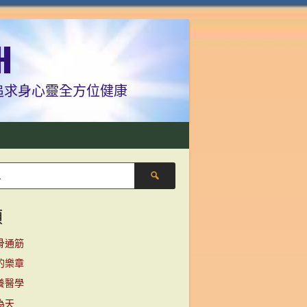
H
學、追求身心靈全方位健康
搜
尋
關
類
鍵
字:
骨通筋
的樂章
養醫學
為天